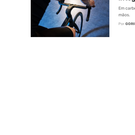
Em carbo
mãos.
Por
GORI