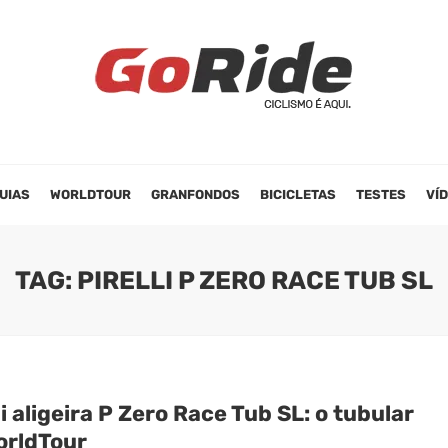
UIAS
WORLDTOUR
GRANFONDOS
BICICLETAS
TESTES
VÍ
TAG: PIRELLI P ZERO RACE TUB SL
li aligeira P Zero Race Tub SL: o tubular
orldTour