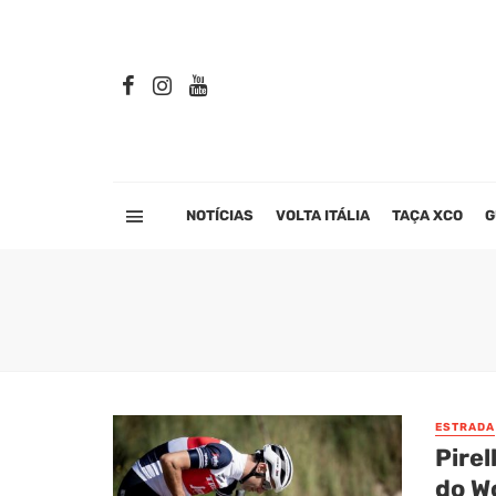
NOTÍCIAS
VOLTA ITÁLIA
TAÇA XCO
G
ESTRADA
Pirel
do W