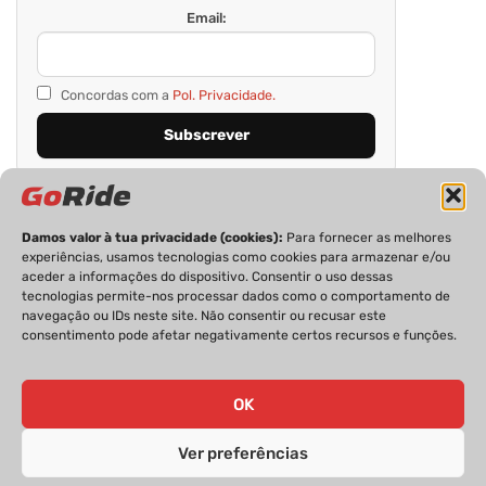
Email:
Concordas com a
Pol. Privacidade.
Damos valor à tua privacidade (cookies):
Para fornecer as melhores
experiências, usamos tecnologias como cookies para armazenar e/ou
aceder a informações do dispositivo. Consentir o uso dessas
tecnologias permite-nos processar dados como o comportamento de
navegação ou IDs neste site. Não consentir ou recusar este
consentimento pode afetar negativamente certos recursos e funções.
PRIVACIDADE
FICHA TÉCNICA
ESTATUTO EDITORIAL
POLÍTICA DE COOKIES
CONTACTOS
OK
Ver preferências
GoRide 2026 | Todos os direitos reservados.