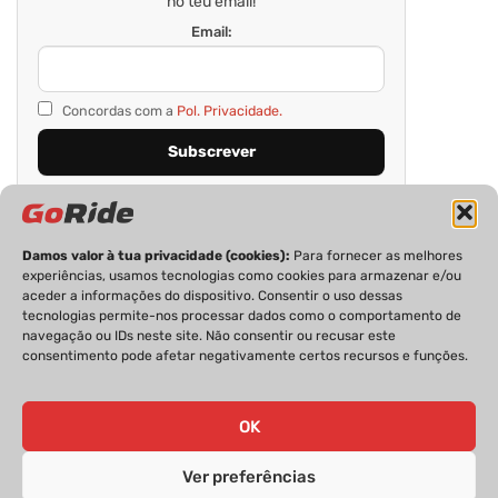
no teu email!
Email:
Concordas com a
Pol. Privacidade.
Damos valor à tua privacidade (cookies):
Para fornecer as melhores
experiências, usamos tecnologias como cookies para armazenar e/ou
aceder a informações do dispositivo. Consentir o uso dessas
tecnologias permite-nos processar dados como o comportamento de
navegação ou IDs neste site. Não consentir ou recusar este
consentimento pode afetar negativamente certos recursos e funções.
PRIVACIDADE
FICHA TÉCNICA
ESTATUTO EDITORIAL
POLÍTICA DE COOKIES
CONTACTOS
OK
Ver preferências