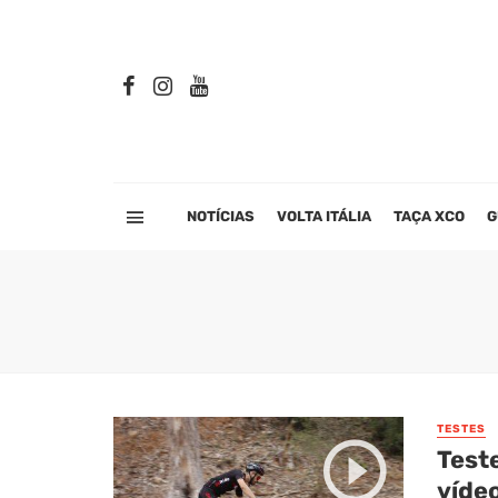
NOTÍCIAS
VOLTA ITÁLIA
TAÇA XCO
G
TESTES
Test
víde