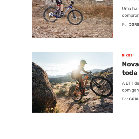
Uma hard
comprome
Por
JORG
BIKES
Nova
toda 
A BTT de
com garan
Por
GORI