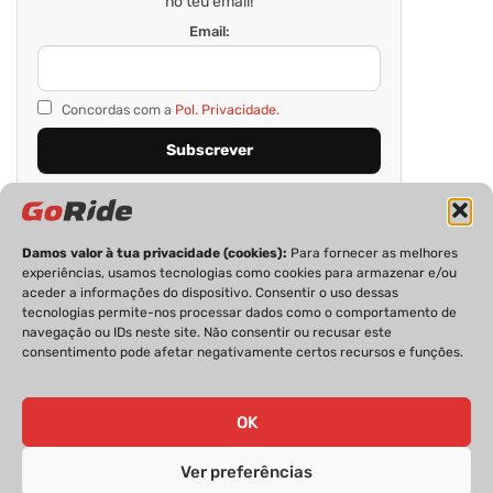
no teu email!
Email:
Concordas com a
Pol. Privacidade.
Damos valor à tua privacidade (cookies):
Para fornecer as melhores
experiências, usamos tecnologias como cookies para armazenar e/ou
aceder a informações do dispositivo. Consentir o uso dessas
tecnologias permite-nos processar dados como o comportamento de
navegação ou IDs neste site. Não consentir ou recusar este
consentimento pode afetar negativamente certos recursos e funções.
PRIVACIDADE
FICHA TÉCNICA
ESTATUTO EDITORIAL
POLÍTICA DE COOKIES
CONTACTOS
OK
Ver preferências