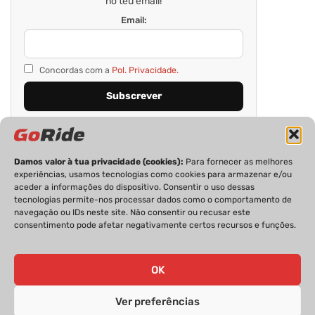
no teu email!
Email:
Concordas com a
Pol. Privacidade.
Damos valor à tua privacidade (cookies):
Para fornecer as melhores
experiências, usamos tecnologias como cookies para armazenar e/ou
aceder a informações do dispositivo. Consentir o uso dessas
tecnologias permite-nos processar dados como o comportamento de
navegação ou IDs neste site. Não consentir ou recusar este
consentimento pode afetar negativamente certos recursos e funções.
PRIVACIDADE
FICHA TÉCNICA
ESTATUTO EDITORIAL
POLÍTICA DE COOKIES
CONTACTOS
OK
Ver preferências