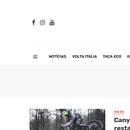
NOTÍCIAS
VOLTA ITÁLIA
TAÇA XCO
G
BIKES
Cany
rest