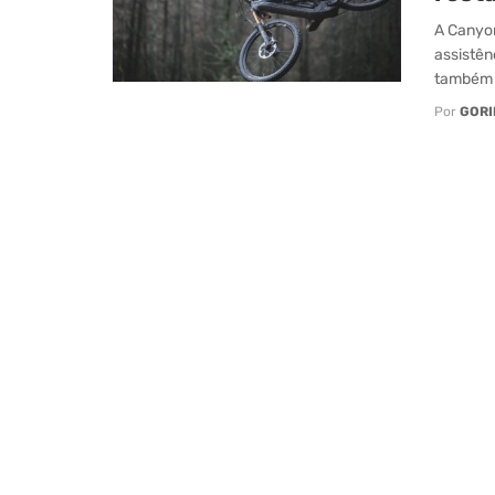
A Canyon
assistên
também .
Por
GORI