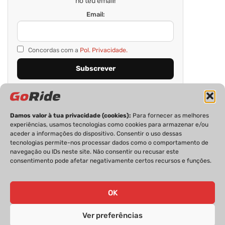
no teu email!
Email:
Concordas com a
Pol. Privacidade.
Damos valor à tua privacidade (cookies):
Para fornecer as melhores
experiências, usamos tecnologias como cookies para armazenar e/ou
aceder a informações do dispositivo. Consentir o uso dessas
tecnologias permite-nos processar dados como o comportamento de
navegação ou IDs neste site. Não consentir ou recusar este
consentimento pode afetar negativamente certos recursos e funções.
PRIVACIDADE
FICHA TÉCNICA
ESTATUTO EDITORIAL
POLÍTICA DE COOKIES
CONTACTOS
OK
Ver preferências