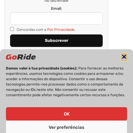
no teu email!
Email:
Concordas com a
Pol. Privacidade.
Damos valor à tua privacidade (cookies):
Para fornecer as melhores
experiências, usamos tecnologias como cookies para armazenar e/ou
aceder a informações do dispositivo. Consentir o uso dessas
tecnologias permite-nos processar dados como o comportamento de
navegação ou IDs neste site. Não consentir ou recusar este
consentimento pode afetar negativamente certos recursos e funções.
PRIVACIDADE
FICHA TÉCNICA
ESTATUTO EDITORIAL
POLÍTICA DE COOKIES
CONTACTOS
OK
Ver preferências