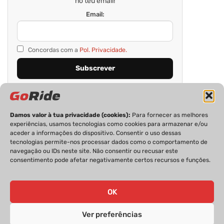
no teu email!
Email:
Concordas com a
Pol. Privacidade.
Damos valor à tua privacidade (cookies):
Para fornecer as melhores
experiências, usamos tecnologias como cookies para armazenar e/ou
aceder a informações do dispositivo. Consentir o uso dessas
tecnologias permite-nos processar dados como o comportamento de
navegação ou IDs neste site. Não consentir ou recusar este
consentimento pode afetar negativamente certos recursos e funções.
PRIVACIDADE
FICHA TÉCNICA
ESTATUTO EDITORIAL
POLÍTICA DE COOKIES
CONTACTOS
OK
Ver preferências