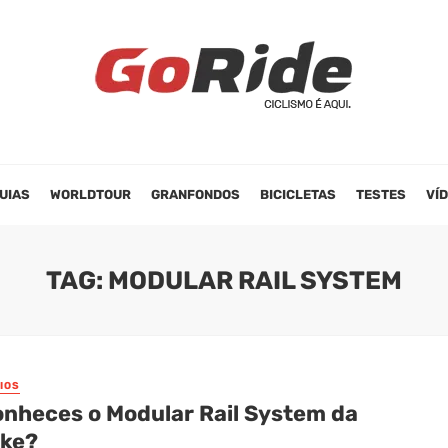
UIAS
WORLDTOUR
GRANFONDOS
BICICLETAS
TESTES
VÍ
TAG: MODULAR RAIL SYSTEM
IOS
onheces o Modular Rail System da
ike?