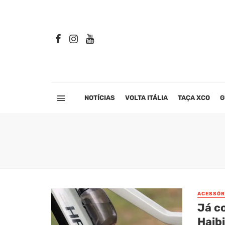
NOTÍCIAS
VOLTA ITÁLIA
TAÇA XCO
G
ACESSÓR
Já c
Haib