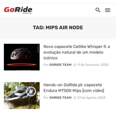
TAG: MIPS AIR NODE
Novo capacete Catlike Whisper II: a
evolução natural de um modelo
icónico
Por
GORIDE TEAM
11 de Fevereiro, 2025
Hands-on GoRide.pt: capacete
Endura MT500 Mips [com vídeo]
Por
GORIDE TEAM
27 de Agosto, 2023