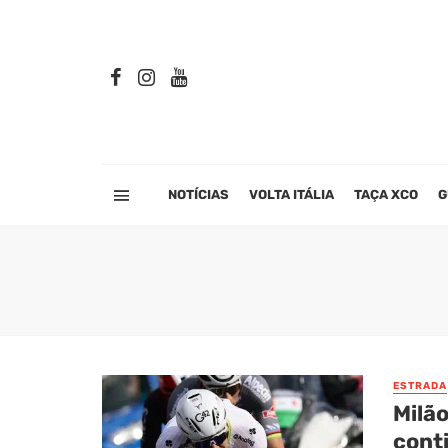
NOTÍCIAS
VOLTA ITÁLIA
TAÇA XCO
G
ESTRADA
Milã
conti