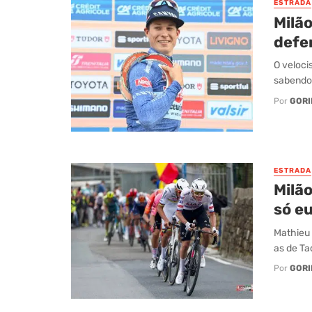
ESTRADA
Milã
defe
O veloci
sabendo 
Por
GORI
ESTRADA
Milã
só eu
Mathieu 
as de Ta
Por
GORI