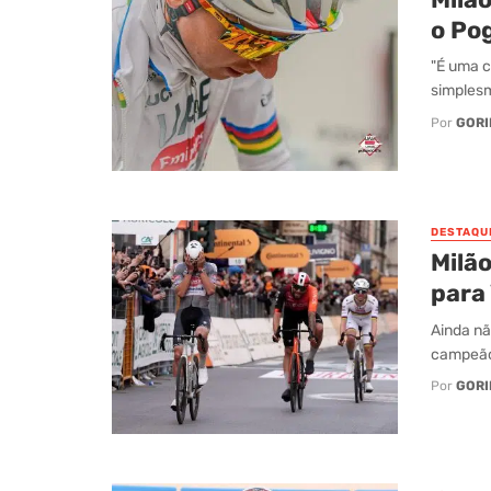
o Po
"É uma c
simplesme
Por
GORI
DESTAQU
Milã
para
Ainda nã
campeão 
Por
GORI