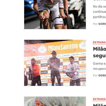
No dia s
continua
partilhou
Por
GORI
ESTRADA
Milã
segui
Ganna ex
recupera
Por
GORI
ESTRADA
Milã