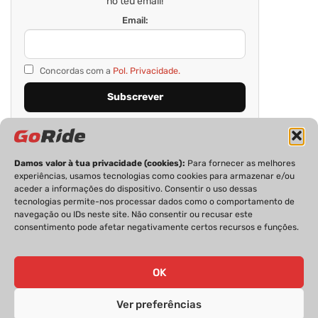
no teu email!
Email:
Concordas com a
Pol. Privacidade.
Damos valor à tua privacidade (cookies):
Para fornecer as melhores
experiências, usamos tecnologias como cookies para armazenar e/ou
aceder a informações do dispositivo. Consentir o uso dessas
tecnologias permite-nos processar dados como o comportamento de
navegação ou IDs neste site. Não consentir ou recusar este
consentimento pode afetar negativamente certos recursos e funções.
PRIVACIDADE
FICHA TÉCNICA
ESTATUTO EDITORIAL
POLÍTICA DE COOKIES
CONTACTOS
OK
Ver preferências