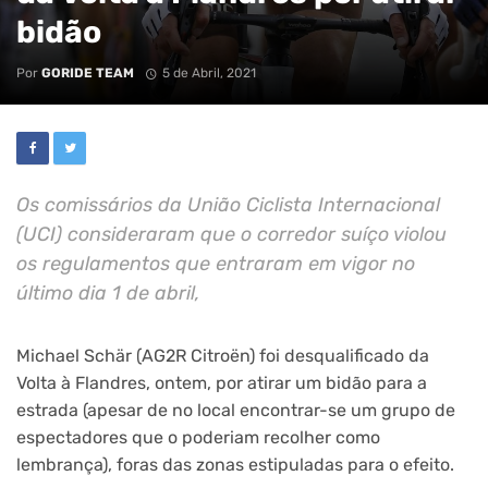
bidão
Por
GORIDE TEAM
5 de Abril, 2021
Os comissários da União Ciclista Internacional
(UCI) consideraram que o corredor suíço violou
os regulamentos que entraram em vigor no
último dia 1 de abril,
Michael Schär (AG2R Citroën) foi desqualificado da
Volta à Flandres, ontem, por atirar um bidão para a
estrada (apesar de no local encontrar-se um grupo de
espectadores que o poderiam recolher como
lembrança), foras das zonas estipuladas para o efeito.