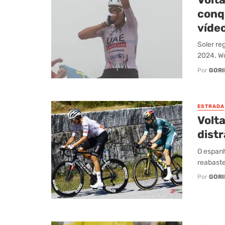
conq
víde
Soler re
2024. Wo
Por
GORI
ESTRADA
Volt
distr
O espanh
reabaste
Por
GORI