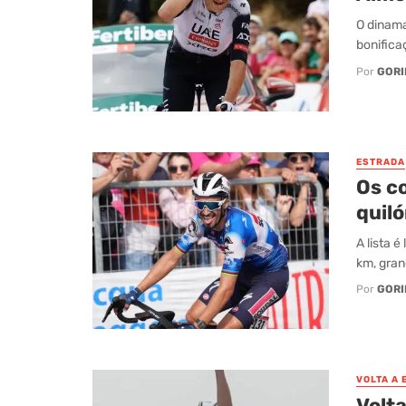
O dinama
bonifica
Por
GORI
ESTRADA
Os c
quil
A lista 
km, gran
Por
GORI
VOLTA A
Volta