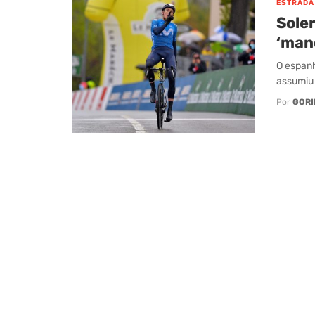
ESTRADA
Sole
‘mand
O espanh
assumiu 
Por
GORI