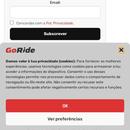
Email:
Concordas com a
Pol. Privacidade.
Damos valor à tua privacidade (cookies):
Para fornecer as melhores
experiências, usamos tecnologias como cookies para armazenar e/ou
aceder a informações do dispositivo. Consentir o uso dessas
tecnologias permite-nos processar dados como o comportamento de
navegação ou IDs neste site. Não consentir ou recusar este
consentimento pode afetar negativamente certos recursos e funções.
PRIVACIDADE
FICHA TÉCNICA
ESTATUTO EDITORIAL
POLÍTICA DE COOKIES
CONTACTOS
OK
Ver preferências
GoRide 2026 | Todos os direitos reservados.