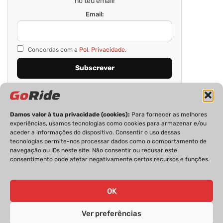
no teu email!
Email:
Concordas com a
Pol. Privacidade.
Damos valor à tua privacidade (cookies):
Para fornecer as melhores
experiências, usamos tecnologias como cookies para armazenar e/ou
aceder a informações do dispositivo. Consentir o uso dessas
tecnologias permite-nos processar dados como o comportamento de
navegação ou IDs neste site. Não consentir ou recusar este
consentimento pode afetar negativamente certos recursos e funções.
PRIVACIDADE
FICHA TÉCNICA
ESTATUTO EDITORIAL
POLÍTICA DE COOKIES
CONTACTOS
OK
Ver preferências