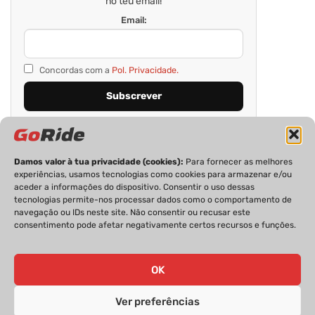
no teu email!
Email:
Concordas com a
Pol. Privacidade.
Damos valor à tua privacidade (cookies):
Para fornecer as melhores
experiências, usamos tecnologias como cookies para armazenar e/ou
aceder a informações do dispositivo. Consentir o uso dessas
tecnologias permite-nos processar dados como o comportamento de
navegação ou IDs neste site. Não consentir ou recusar este
consentimento pode afetar negativamente certos recursos e funções.
PRIVACIDADE
FICHA TÉCNICA
ESTATUTO EDITORIAL
POLÍTICA DE COOKIES
CONTACTOS
OK
Ver preferências