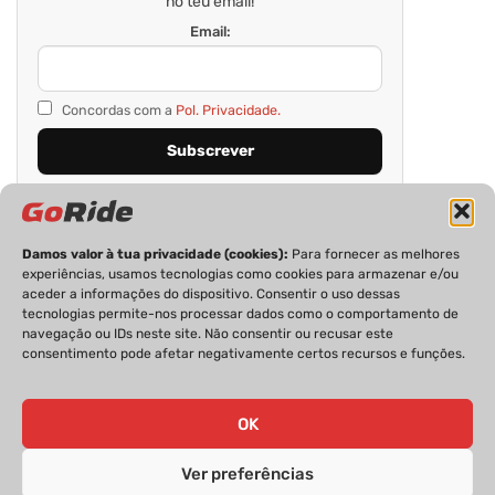
no teu email!
Email:
Concordas com a
Pol. Privacidade.
Damos valor à tua privacidade (cookies):
Para fornecer as melhores
experiências, usamos tecnologias como cookies para armazenar e/ou
aceder a informações do dispositivo. Consentir o uso dessas
tecnologias permite-nos processar dados como o comportamento de
navegação ou IDs neste site. Não consentir ou recusar este
consentimento pode afetar negativamente certos recursos e funções.
PRIVACIDADE
FICHA TÉCNICA
ESTATUTO EDITORIAL
POLÍTICA DE COOKIES
CONTACTOS
OK
Ver preferências