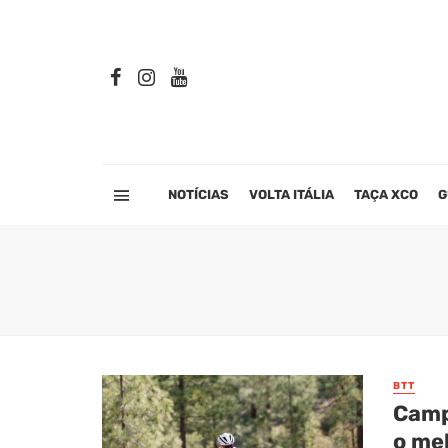
NOTÍCIAS
VOLTA ITÁLIA
TAÇA XCO
G
BTT
Camp
o mel