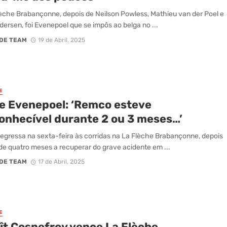
èche Brabançonne, depois de Neilson Powless, Mathieu van der Poel e
ersen, foi Evenepoel que se impôs ao belga no ...
DE TEAM
19 de Abril, 2025
E
de Evenepoel: ‘Remco esteve
conhecível durante 2 ou 3 meses…’
regressa na sexta-feira às corridas na La Flèche Brabançonne, depois
de quatro meses a recuperar do grave acidente em ...
DE TEAM
17 de Abril, 2025
E
ît Cosnefroy vence La Flèche