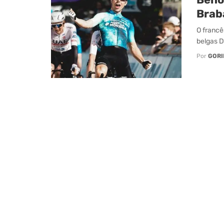
Brab
O francê
belgas D
Por
GORI