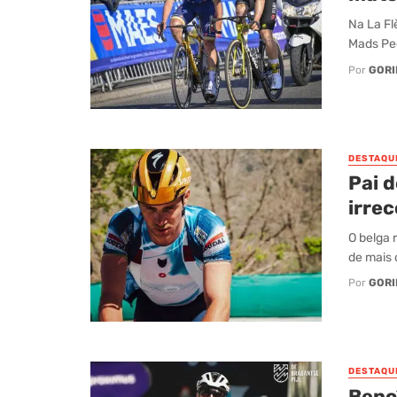
Na La Fl
Mads Ped
Por
GORI
DESTAQU
Pai 
irre
O belga 
de mais 
Por
GORI
DESTAQU
Beno