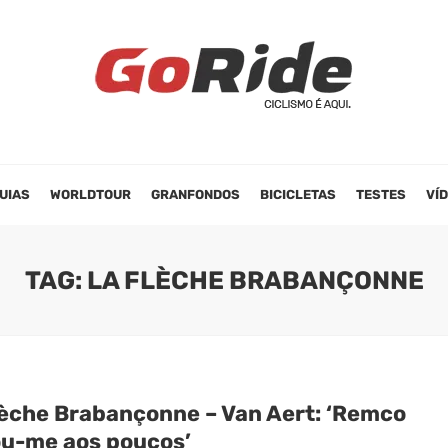
UIAS
WORLDTOUR
GRANFONDOS
BICICLETAS
TESTES
VÍ
TAG: LA FLÈCHE BRABANÇONNE
lèche Brabançonne – Van Aert: ‘Remco
u-me aos poucos’