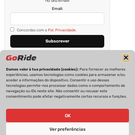
no teu email!
Email:
Concordas com a
Pol. Privacidade.
Damos valor à tua privacidade (cookies):
Para fornecer as melhores
experiências, usamos tecnologias como cookies para armazenar e/ou
aceder a informações do dispositivo. Consentir o uso dessas
tecnologias permite-nos processar dados como o comportamento de
navegação ou IDs neste site. Não consentir ou recusar este
consentimento pode afetar negativamente certos recursos e funções.
PRIVACIDADE
FICHA TÉCNICA
ESTATUTO EDITORIAL
POLÍTICA DE COOKIES
CONTACTOS
OK
Ver preferências