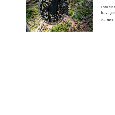
Esta elé
travagem
Por
GORI