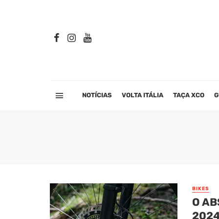
NOTÍCIAS
VOLTA ITÁLIA
TAÇA XCO
G
BIKES
O AB
2024