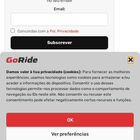
no teu email!
Email:
Concordas com a
Pol. Privacidade.
Damos valor à tua privacidade (cookies):
Para fornecer as melhores
experiências, usamos tecnologias como cookies para armazenar e/ou
aceder a informações do dispositivo. Consentir o uso dessas
tecnologias permite-nos processar dados como o comportamento de
navegação ou IDs neste site. Não consentir ou recusar este
consentimento pode afetar negativamente certos recursos e funções.
PRIVACIDADE
FICHA TÉCNICA
ESTATUTO EDITORIAL
POLÍTICA DE COOKIES
CONTACTOS
OK
Ver preferências