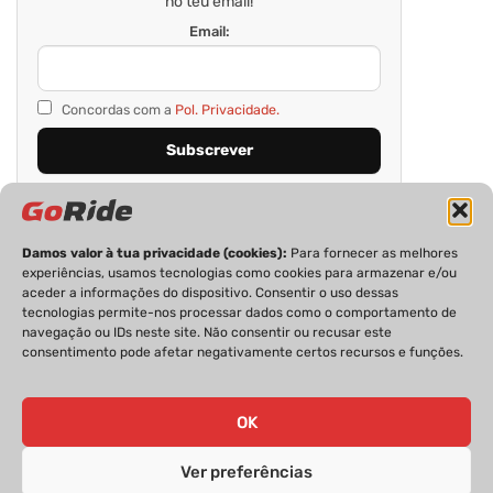
no teu email!
Email:
Concordas com a
Pol. Privacidade.
Damos valor à tua privacidade (cookies):
Para fornecer as melhores
experiências, usamos tecnologias como cookies para armazenar e/ou
aceder a informações do dispositivo. Consentir o uso dessas
tecnologias permite-nos processar dados como o comportamento de
navegação ou IDs neste site. Não consentir ou recusar este
consentimento pode afetar negativamente certos recursos e funções.
PRIVACIDADE
FICHA TÉCNICA
ESTATUTO EDITORIAL
POLÍTICA DE COOKIES
CONTACTOS
OK
Ver preferências