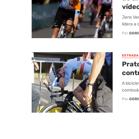
víde
Jens Ver
lidera a 
Por
GORI
ESTRADA
Prato
cont
A bicicl
comissár
Por
GORI