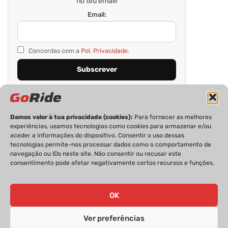
no teu email!
Email:
Concordas com a
Pol. Privacidade.
Damos valor à tua privacidade (cookies):
Para fornecer as melhores
experiências, usamos tecnologias como cookies para armazenar e/ou
aceder a informações do dispositivo. Consentir o uso dessas
tecnologias permite-nos processar dados como o comportamento de
navegação ou IDs neste site. Não consentir ou recusar este
consentimento pode afetar negativamente certos recursos e funções.
PRIVACIDADE
FICHA TÉCNICA
ESTATUTO EDITORIAL
POLÍTICA DE COOKIES
CONTACTOS
OK
Ver preferências