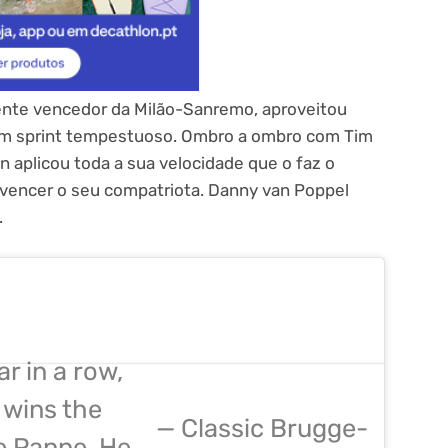
ente vencedor da Milão-Sanremo, aproveitou
um sprint tempestuoso. Ombro a ombro com Tim
en aplicou toda a sua velocidade que o faz o
a vencer o seu compatriota. Danny van Poppel
.
r in a row,
wins the
— Classic Brugge-
e Panne. He