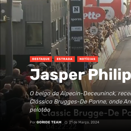
DESTAQUE
ESTRADA
NOTÍCIAS
Jasper Philip
O belga da Alpecin-Deceuninck, rec
Clássica Brugges-De Panne, onde Ant
pelotão
Por
GORIDE TEAM
21 de Março, 2024