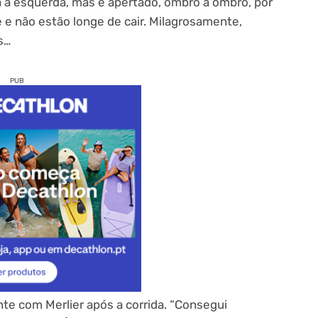
a a esquerda, mas é apertado, ombro a ombro, por
 e não estão longe de cair. Milagrosamente,
s…
PUB
te com Merlier após a corrida. “Consegui