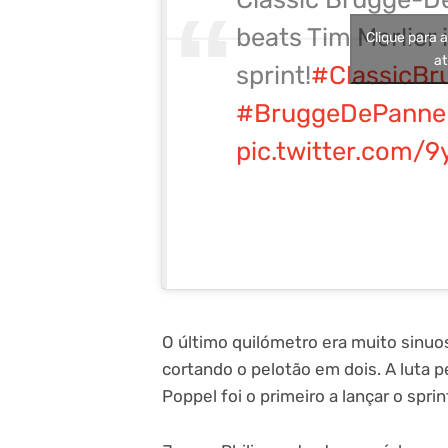
beats Tim Merlier 
Clique para 
at
sprint!
#ClassicB
#BruggeDePanne
pic.twitter.com/9
O último quilómetro era muito sinu
cortando o pelotão em dois. A luta 
Poppel foi o primeiro a lançar o sprin