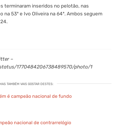
s terminaram inseridos no pelotão, nas
o na 53ª e Ivo Oliveira na 64ª. Ambos seguem
 24.
itter –
0/status/1770484206738489570/photo/1
 MAS TAMBÉM VAIS GOSTAR DESTES:
ém é campeão nacional de fundo
peão nacional de contrarrelógio