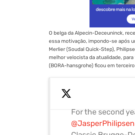
O belga da Alpecin-Deceuninck, rec
essa motivação, impondo-se após 
Merlier (Soudal Quick-Step), Philips
melhor velocista da atualidade, par
(BORA-hansgrohe) ficou em terceiro
For the second yea
@JasperPhilipsen
Classic Brugge-D