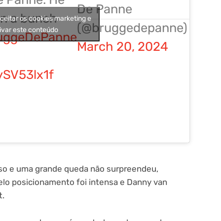
De Panne
in a bunch
aceitar os cookies marketing e
(@bruggedepanne)
ivar este conteúdo
ruggeDePanne
March 20, 2024
ySV53lx1f
oso e uma grande queda não surpreendeu,
pelo posicionamento foi intensa e Danny van
t.