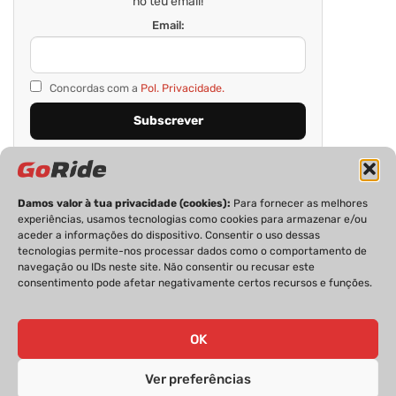
no teu email!
Email:
Concordas com a
Pol. Privacidade.
Damos valor à tua privacidade (cookies):
Para fornecer as melhores
experiências, usamos tecnologias como cookies para armazenar e/ou
aceder a informações do dispositivo. Consentir o uso dessas
tecnologias permite-nos processar dados como o comportamento de
navegação ou IDs neste site. Não consentir ou recusar este
consentimento pode afetar negativamente certos recursos e funções.
PRIVACIDADE
FICHA TÉCNICA
ESTATUTO EDITORIAL
POLÍTICA DE COOKIES
CONTACTOS
OK
Ver preferências