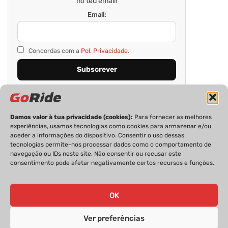
no teu email!
Email:
Concordas com a
Pol. Privacidade.
Damos valor à tua privacidade (cookies):
Para fornecer as melhores
experiências, usamos tecnologias como cookies para armazenar e/ou
aceder a informações do dispositivo. Consentir o uso dessas
tecnologias permite-nos processar dados como o comportamento de
navegação ou IDs neste site. Não consentir ou recusar este
consentimento pode afetar negativamente certos recursos e funções.
PRIVACIDADE
FICHA TÉCNICA
ESTATUTO EDITORIAL
POLÍTICA DE COOKIES
CONTACTOS
OK
Ver preferências