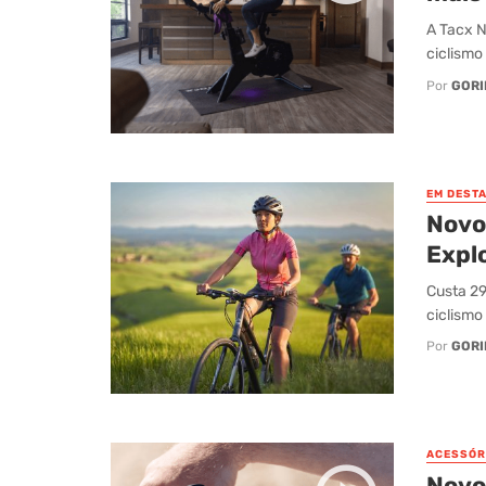
A Tacx N
ciclismo 
Por
GORI
EM DEST
Novo
Expl
Custa 29
ciclismo
Por
GORI
ACESSÓR
Novo