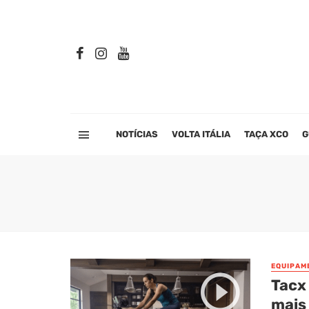
NOTÍCIAS
VOLTA ITÁLIA
TAÇA XCO
G
EQUIPAM
Tacx 
mais