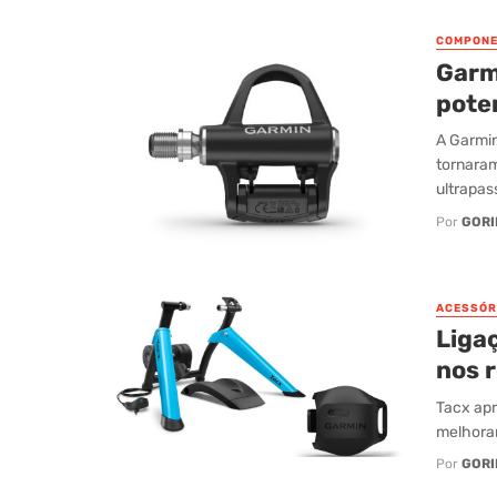
COMPONE
Garm
pote
A Garmin
tornaram
ultrapass
Por
GORI
ACESSÓR
Liga
nos r
Tacx apr
melhorar
Por
GORI