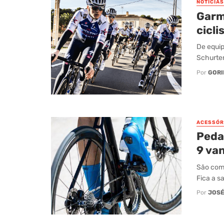
NOTÍCIAS
Garmi
cicl
De equip
Schurter
Por
GORI
ACESSÓR
Pedai
9 van
São comp
Fica a s
Por
JOSÉ