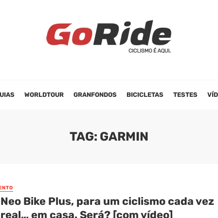
UIAS
WORLDTOUR
GRANFONDOS
BICICLETAS
TESTES
VÍ
TAG: GARMIN
ENTO
Neo Bike Plus, para um ciclismo cada vez
 real… em casa. Será? [com vídeo]