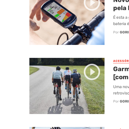
pela 
É esta a
bateria 
Por
GORI
ACESSÓR
Garm
[com
Uma nova
retroviso
Por
GORI