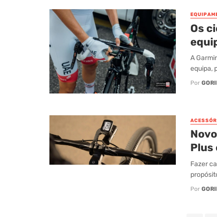
EQUIPAM
Os c
equi
A Garmin
equipa, 
Por
GORI
ACESSÓR
Novo
Plus 
Fazer ca
propósit
Por
GORI