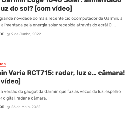
luz do sol? [com vídeo]
 grande novidade do mais recente ciclocomputador da Garmin: a
é alimentada pela energia solar recebida através do ecrã! O ...
DE
9 de Junho, 2022
IOS
in Varia RCT715: radar, luz e… câmara!
 vídeo]
 versão do gadget da Garmin que faz as vezes de luz, espelho
r digital, radar e câmara.
DE
26 de Maio, 2022