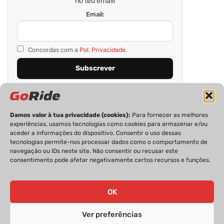
no teu email!
Email:
Concordas com a
Pol. Privacidade.
Damos valor à tua privacidade (cookies):
Para fornecer as melhores
experiências, usamos tecnologias como cookies para armazenar e/ou
aceder a informações do dispositivo. Consentir o uso dessas
tecnologias permite-nos processar dados como o comportamento de
navegação ou IDs neste site. Não consentir ou recusar este
consentimento pode afetar negativamente certos recursos e funções.
PRIVACIDADE
FICHA TÉCNICA
ESTATUTO EDITORIAL
POLÍTICA DE COOKIES
CONTACTOS
OK
Ver preferências