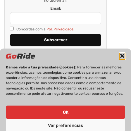
no teu email!
Email:
Concordas com a
Pol. Privacidade.
Damos valor à tua privacidade (cookies):
Para fornecer as melhores
experiências, usamos tecnologias como cookies para armazenar e/ou
aceder a informações do dispositivo. Consentir o uso dessas
tecnologias permite-nos processar dados como o comportamento de
navegação ou IDs neste site. Não consentir ou recusar este
consentimento pode afetar negativamente certos recursos e funções.
PRIVACIDADE
FICHA TÉCNICA
ESTATUTO EDITORIAL
POLÍTICA DE COOKIES
CONTACTOS
OK
Ver preferências