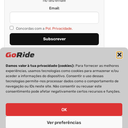
no teu email!
Email:
Concordas com a
Pol. Privacidade.
Damos valor à tua privacidade (cookies):
Para fornecer as melhores
experiências, usamos tecnologias como cookies para armazenar e/ou
aceder a informações do dispositivo. Consentir o uso dessas
tecnologias permite-nos processar dados como o comportamento de
navegação ou IDs neste site. Não consentir ou recusar este
consentimento pode afetar negativamente certos recursos e funções.
PRIVACIDADE
FICHA TÉCNICA
ESTATUTO EDITORIAL
POLÍTICA DE COOKIES
CONTACTOS
OK
Ver preferências