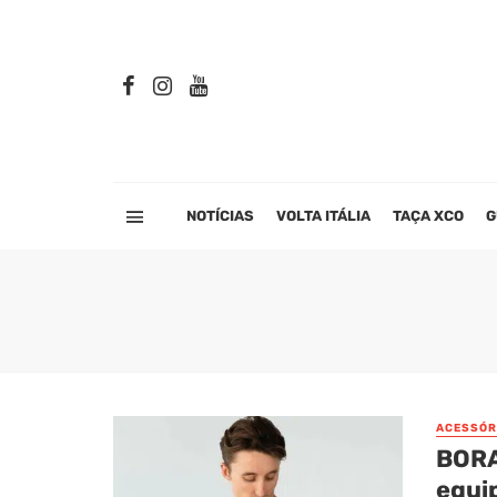
NOTÍCIAS
VOLTA ITÁLIA
TAÇA XCO
G
ACESSÓR
BORA
equi