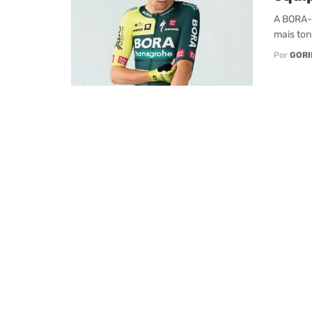
A BORA-h
mais ton
Por
GORI