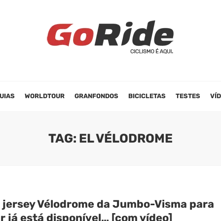
UIAS
WORLDTOUR
GRANFONDOS
BICICLETAS
TESTES
VÍ
TAG: EL VÉLODROME
 jersey Vélodrome da Jumbo-Visma para
r já está disponível… [com vídeo]