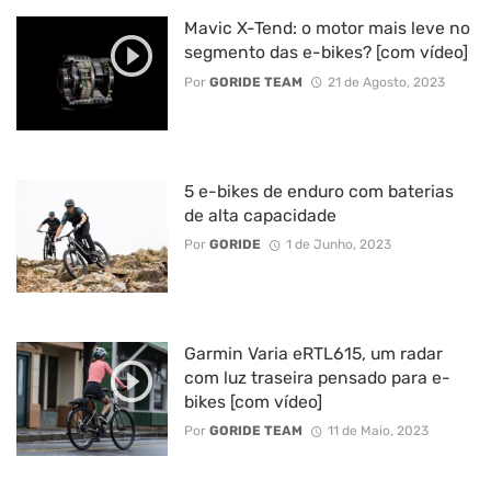
Mavic X-Tend: o motor mais leve no
segmento das e-bikes? [com vídeo]
Por
GORIDE TEAM
21 de Agosto, 2023
5 e-bikes de enduro com baterias
de alta capacidade
Por
GORIDE
1 de Junho, 2023
Garmin Varia eRTL615, um radar
com luz traseira pensado para e-
bikes [com vídeo]
Por
GORIDE TEAM
11 de Maio, 2023