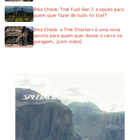
Bike Check: Trek Fuel Gen 7, a opção para
quem quer fazer de tudo no trail?
Bike Check: a Trek Charter+ é uma nova
aposta para quem quer deixar o carro na
garagem… [com vídeo]