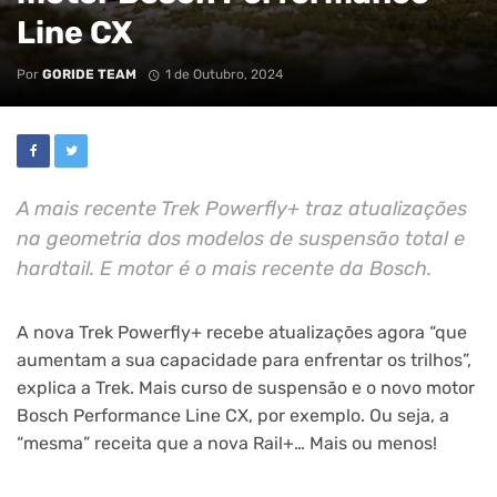
Line CX
Por
GORIDE TEAM
1 de Outubro, 2024
A mais recente Trek Powerfly+ traz atualizações
na geometria dos modelos de suspensão total e
hardtail. E motor é o mais recente da Bosch.
A nova Trek Powerfly+ recebe atualizações agora “que
aumentam a sua capacidade para enfrentar os trilhos”,
explica a Trek. Mais curso de suspensão e o novo motor
Bosch Performance Line CX, por exemplo. Ou seja, a
“mesma” receita que a nova Rail+… Mais ou menos!