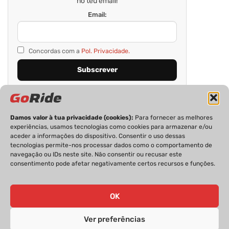
no teu email!
Email:
Concordas com a
Pol. Privacidade.
Damos valor à tua privacidade (cookies):
Para fornecer as melhores
experiências, usamos tecnologias como cookies para armazenar e/ou
aceder a informações do dispositivo. Consentir o uso dessas
tecnologias permite-nos processar dados como o comportamento de
navegação ou IDs neste site. Não consentir ou recusar este
consentimento pode afetar negativamente certos recursos e funções.
PRIVACIDADE
FICHA TÉCNICA
ESTATUTO EDITORIAL
POLÍTICA DE COOKIES
CONTACTOS
OK
Ver preferências