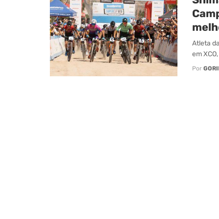
Camp
melh
Atleta d
em XCO, 
Por
GORI