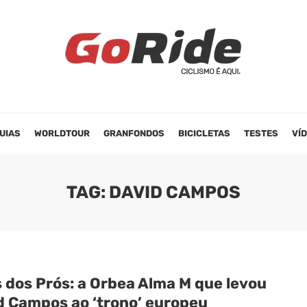
UIAS
WORLDTOUR
GRANFONDOS
BICICLETAS
TESTES
VÍ
TAG: DAVID CAMPOS
s dos Prós: a Orbea Alma M que levou
d Campos ao ‘trono’ europeu