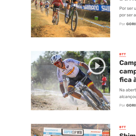
Por ser 
por ser 
Por
GORI
BTT
Camp
camp
fica 
Na abert
alcançou
Por
GORI
BTT
Shim