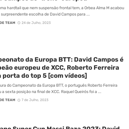
uma hardtail que nem suspensão frontal tem, a Orbea Alma M acabou
a surpreendente escolha de David Campos para ...
DE TEAM
24 de Julho, 2023
eonato da Europa BTT: David Campos é
eão europeu de XCC, Roberto Ferreira
à porta do top 5 [com vídeos]
ura do Campeonato da Europa BTT, o português Roberto Ferreira
 a sexta posição na final de XCC. Raquel Queirós foi a ...
DE TEAM
7 de Julho, 2023
ano Super Cup Massi Baza 2023: David