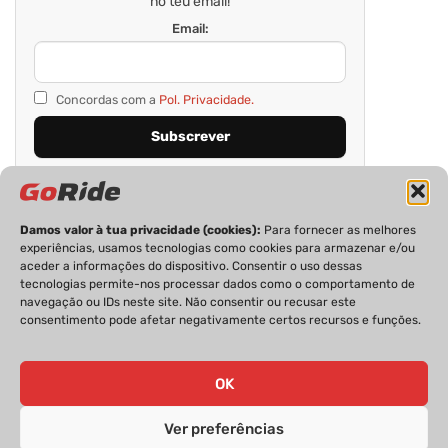
no teu email!
Email:
Concordas com a
Pol. Privacidade.
Damos valor à tua privacidade (cookies):
Para fornecer as melhores
experiências, usamos tecnologias como cookies para armazenar e/ou
aceder a informações do dispositivo. Consentir o uso dessas
tecnologias permite-nos processar dados como o comportamento de
navegação ou IDs neste site. Não consentir ou recusar este
consentimento pode afetar negativamente certos recursos e funções.
PRIVACIDADE
FICHA TÉCNICA
ESTATUTO EDITORIAL
POLÍTICA DE COOKIES
CONTACTOS
OK
Ver preferências