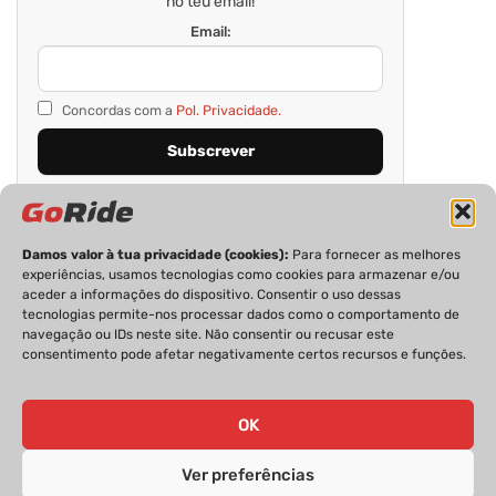
no teu email!
Email:
Concordas com a
Pol. Privacidade.
Damos valor à tua privacidade (cookies):
Para fornecer as melhores
experiências, usamos tecnologias como cookies para armazenar e/ou
aceder a informações do dispositivo. Consentir o uso dessas
tecnologias permite-nos processar dados como o comportamento de
navegação ou IDs neste site. Não consentir ou recusar este
consentimento pode afetar negativamente certos recursos e funções.
PRIVACIDADE
FICHA TÉCNICA
ESTATUTO EDITORIAL
POLÍTICA DE COOKIES
CONTACTOS
OK
Ver preferências