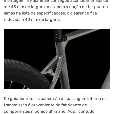
montagem: a Nulane Slt consegue acomodar pneus de
até 45 mm de largura, mas, com a opção de ter guarda-
lamas na lista de especificações, o clearence fica
reduzida a 40 mm de largura.
De guiador reto, os cabos são de passagem interna e a
transmissão é proveniente do fabricante de
componentes nipónico Shimano. Aqui, contudo,