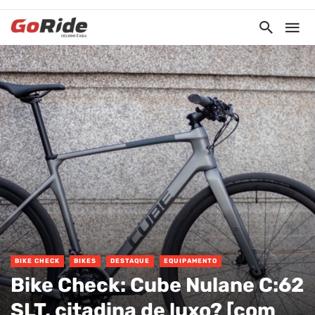
BIKE CHECK
BIKES
DESTAQUE
EQUIPAMENTO
Bike Check: Cube Nulane C:62
SLT, citadina de luxo? [com