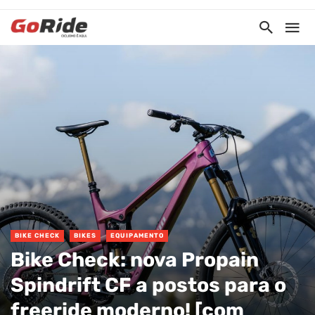
BIKE CHECK
BIKES
EQUIPAMENTO
Bike Check: nova Propain
Spindrift CF a postos para o
freeride moderno! [com