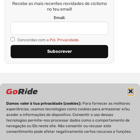
Recebe as mais recentes novidades de ciclismo
no teu email!
Email:
Concordas com a
Pol. Privacidade.
Damos valor à tua privacidade (cookies):
Para fornecer as melhores
experiências, usamos tecnologias como cookies para armazenar e/ou
PRIVACIDADE
FICHA TÉCNICA
ESTATUTO EDITORIAL
aceder a informações do dispositivo. Consentir o uso dessas
POLÍTICA DE COOKIES
CONTACTOS
tecnologias permite-nos processar dados como o comportamento de
navegação ou IDs neste site. Não consentir ou recusar este
consentimento pode afetar negativamente certos recursos e funções.