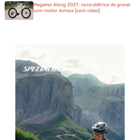
Megamo Along 2027: nova elétrica de gravel
com motor Avinox [com vídeo]