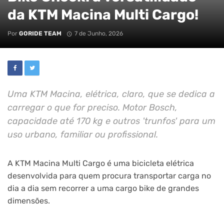
da KTM Macina Multi Cargo!
Por
GORIDE TEAM
7 de Junho, 2026
Uma KTM Macina, elétrica, claro, que se dedica a
carregar o que for preciso. Motor Bosch,
capacidade até 170 kg e outros 'trunfos' para um
uso urbano, familiar ou profissional.
A KTM Macina Multi Cargo é uma bicicleta elétrica
desenvolvida para quem procura transportar carga no
dia a dia sem recorrer a uma cargo bike de grandes
dimensões.