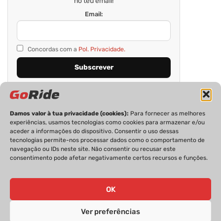
no teu email!
Email:
Concordas com a
Pol. Privacidade.
Damos valor à tua privacidade (cookies):
Para fornecer as melhores
experiências, usamos tecnologias como cookies para armazenar e/ou
aceder a informações do dispositivo. Consentir o uso dessas
tecnologias permite-nos processar dados como o comportamento de
navegação ou IDs neste site. Não consentir ou recusar este
consentimento pode afetar negativamente certos recursos e funções.
PRIVACIDADE
FICHA TÉCNICA
ESTATUTO EDITORIAL
POLÍTICA DE COOKIES
CONTACTOS
OK
Ver preferências