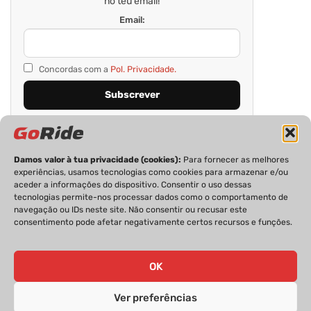
no teu email!
Email:
Concordas com a
Pol. Privacidade.
Damos valor à tua privacidade (cookies):
Para fornecer as melhores
experiências, usamos tecnologias como cookies para armazenar e/ou
aceder a informações do dispositivo. Consentir o uso dessas
tecnologias permite-nos processar dados como o comportamento de
navegação ou IDs neste site. Não consentir ou recusar este
consentimento pode afetar negativamente certos recursos e funções.
PRIVACIDADE
FICHA TÉCNICA
ESTATUTO EDITORIAL
POLÍTICA DE COOKIES
CONTACTOS
OK
Ver preferências