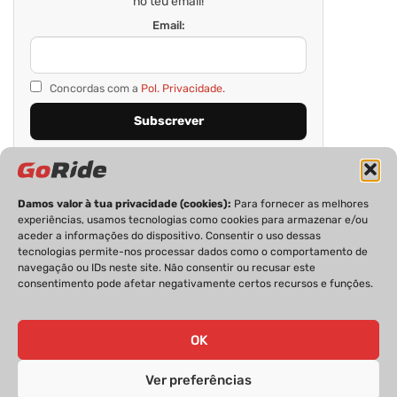
no teu email!
Email:
Concordas com a
Pol. Privacidade.
Damos valor à tua privacidade (cookies):
Para fornecer as melhores
experiências, usamos tecnologias como cookies para armazenar e/ou
aceder a informações do dispositivo. Consentir o uso dessas
tecnologias permite-nos processar dados como o comportamento de
navegação ou IDs neste site. Não consentir ou recusar este
consentimento pode afetar negativamente certos recursos e funções.
PRIVACIDADE
FICHA TÉCNICA
ESTATUTO EDITORIAL
POLÍTICA DE COOKIES
CONTACTOS
OK
Ver preferências